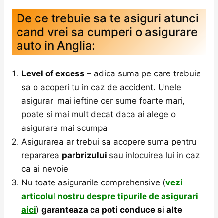
De ce trebuie sa te asiguri atunci
cand vrei sa cumperi o asigurare
auto in Anglia:
Level of excess
– adica suma pe care trebuie
sa o acoperi tu in caz de accident. Unele
asigurari mai ieftine cer sume foarte mari,
poate si mai mult decat daca ai alege o
asigurare mai scumpa
Asigurarea ar trebui sa acopere suma pentru
repararea
parbrizului
sau inlocuirea lui in caz
ca ai nevoie
Nu toate asigurarile comprehensive (
vezi
articolul nostru despre tipurile de asigurari
aici
)
garanteaza ca poti conduce si alte