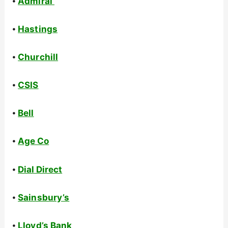
⦁
Admiral
⦁
Hastings
⦁
Churchill
⦁
CSIS
⦁
Bell
⦁
Age Co
⦁
Dial Direct
⦁
Sainsbury’s
⦁
Lloyd’s Bank