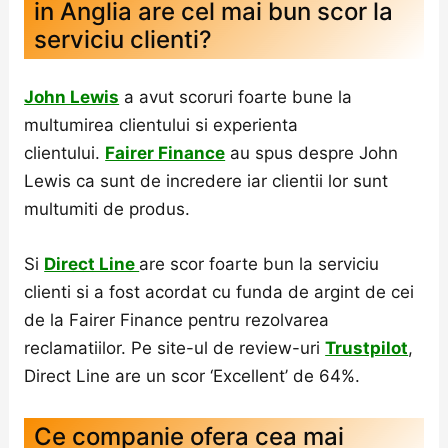
in Anglia are cel mai bun scor la
serviciu clienti?
John Lewis
a avut scoruri foarte bune la
multumirea clientului si experienta
clientului.
Fairer Finance
au spus despre John
Lewis ca sunt de incredere iar clientii lor sunt
multumiti de produs.
Si
Direct Line
are scor foarte bun la serviciu
clienti si a fost acordat cu funda de argint de cei
de la Fairer Finance pentru rezolvarea
reclamatiilor. Pe site-ul de review-uri
Trustpilot
,
Direct Line are un scor ‘Excellent’ de 64%.
Ce companie ofera cea mai