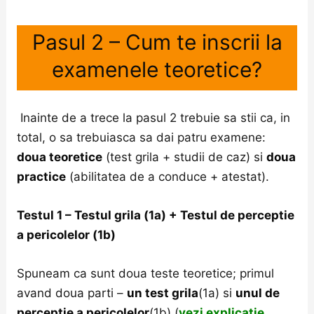
Pasul 2 – Cum te inscrii la
examenele teoretice?
Inainte de a trece la pasul 2 trebuie sa stii ca, in
total, o sa trebuiasca sa dai patru examene:
doua teoretice
(test grila + studii de caz) si
doua
practice
(abilitatea de a conduce + atestat).
Testul 1 – Testul grila (1a) + Testul de perceptie
a pericolelor (1b)
Spuneam ca sunt doua teste teoretice; primul
avand doua parti –
un test grila
(1a) si
unul de
perceptie a pericolelor
(1b) (
vezi explicatie