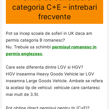
categoria C+E – intrebari
frecvente
Pot sa incep scoala de soferi in UK daca am
permis categoria B romanesc?
Nu. Trebuie sa schimbi
permisul romanesc in
permis englezesc
.
Care este diferenta dintre LGV si HGV?
HGV inseamna Heavy Goods Vehicle iar LGV
inseamna Large Goods Vehicle. Ambele se refera
la acelasi tip de vehicul: vehicule care cantaresc
mai mult de 3.5t.
Pot obtine direct permisul pentru tir (C+E)?