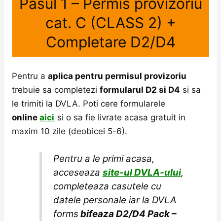
Pasul 1 – Permis provizoriu
cat. C (CLASS 2) +
Completare D2/D4
Pentru a
aplica pentru permisul provizoriu
trebuie sa completezi
formularul D2 si D4
si sa
le trimiti la DVLA. Poti cere formularele
online
aici
si o sa fie livrate acasa gratuit in
maxim 10 zile (deobicei 5-6).
Pentru a le primi acasa,
acceseaza
site-ul DVLA-ului
,
completeaza casutele cu
datele personale iar la DVLA
forms
bifeaza
D2/D4 Pack –