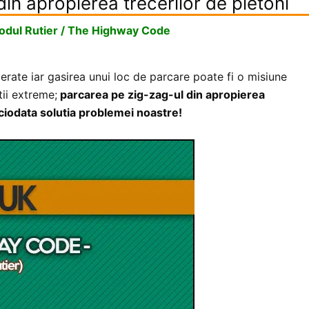
in apropierea trecerilor de pietoni
odul Rutier / The Highway Code
erate iar gasirea unui loc de parcare poate fi o misiune
ii extreme;
parcarea pe zig-zag-ul din apropierea
niciodata solutia problemei noastre!