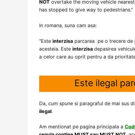
NOT
overtake the moving vehicle nearest 
has stopped to give way to pedestrians.”
In romana, suna cam asa:
“Este
interzisa
parcarea pe o trecere de p
acesteia. Este
interzisa
depasirea vehicule
a celor care au oprit pentru a da prioritate
Este ilegal pa
Da, cum spune si paragraful de mai sus d
ilegal
.
Am mentionat pe pagina principala a
Codu
regula contine MUST sau MUST NOT
, a