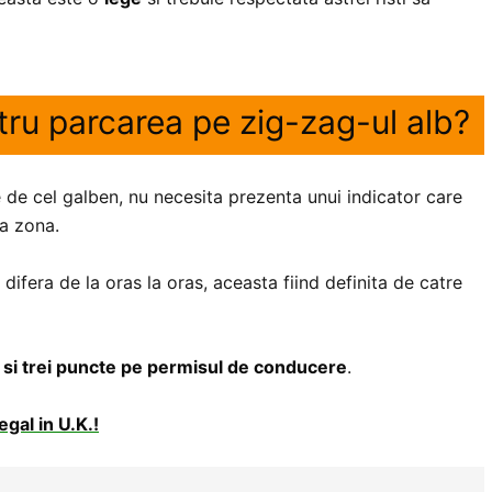
ru parcarea pe zig-zag-ul alb?
 de cel galben, nu necesita prezenta unui indicator care
ea zona.
ifera de la oras la oras, aceasta fiind definita de catre
 si trei puncte pe permisul de conducere
.
egal in U.K.!