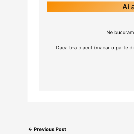
Ai 
Ne bucuram ca
Daca ti-a placut (macar o parte din e
←
Previous Post