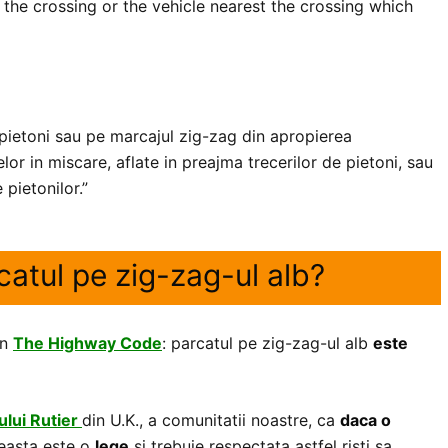
the crossing or the vehicle nearest the crossing which
ietoni sau pe marcajul zig-zag din apropierea
lor in miscare, aflate in preajma trecerilor de pietoni, sau
 pietonilor.”
rcatul pe zig-zag-ul alb?
in
The Highway Code
: parcatul pe zig-zag-ul alb
este
lui Rutier
din U.K., a comunitatii noastre, ca
daca o
ceasta este o
lege
si trebuie respectata astfel risti sa