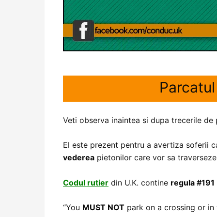
Parcatul
Veti observa inaintea si dupa trecerile de 
El este prezent pentru a avertiza soferii 
vederea
pietonilor care vor sa traverseze,
Codul rutier
din U.K. contine
regula #191
“You
MUST NOT
park on a crossing or in