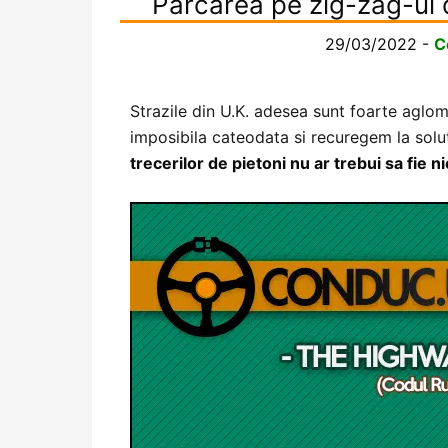
Parcarea pe zig-zag-ul d
29/03/2022
-
C
Strazile din U.K. adesea sunt foarte aglom
imposibila cateodata si recuregem la solut
trecerilor de pietoni nu ar trebui sa fie 