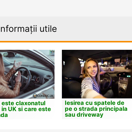
informații utile
Iesirea cu spatele de
este claxonatul
pe o strada principala
l in UK si care este
sau driveway
nda