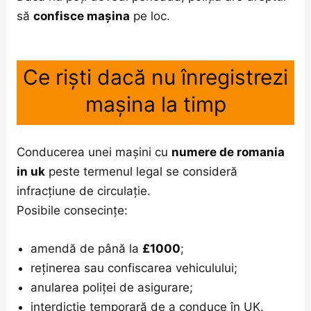
să
confisce mașina
pe loc.
Ce riști dacă nu înregistrezi
mașina la timp
Conducerea unei mașini cu
numere de romania
in uk
peste termenul legal se consideră
infracțiune de circulație.
Posibile consecințe:
amendă de până la
£1000
;
reținerea sau confiscarea vehiculului;
anularea poliței de asigurare;
interdicție temporară de a conduce în UK.