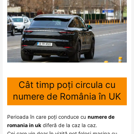
Cât timp poți circula cu
numere de România în UK
Perioada în care poți conduce cu
numere de
romania in uk
diferă de la caz la caz.
Cei care vin doar în vizită pot folosi mașina cu