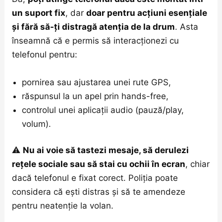
un suport fix
, dar
doar pentru acțiuni esențiale
și fără să-ți distragă atenția de la drum
. Asta
înseamnă că e permis să interacționezi cu
telefonul pentru:
pornirea sau ajustarea unei rute GPS,
răspunsul la un apel prin hands-free,
controlul unei aplicații audio (pauză/play,
volum).
⚠️
Nu ai voie să tastezi mesaje, să derulezi
rețele sociale sau să stai cu ochii în ecran
, chiar
dacă telefonul e fixat corect. Poliția poate
considera că ești distras și să te amendeze
pentru neatenție la volan.