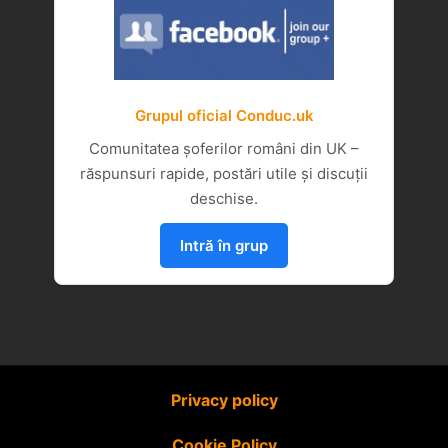
Grupul oficial Conduc.uk
Comunitatea șoferilor români din UK –
răspunsuri rapide, postări utile și discuții
deschise.
Intră în grup
Privacy policy
Cookie Policy