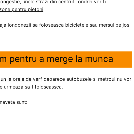
ngestie, unele strazi din centrul Londrei vor fi
 zone pentru pietoni
.
aja londonezii sa foloseasca bicicletele sau mersul pe jos
em pentru a merge la munca
un la orele de varf
deoarece autobuzele si metroul nu vor
e urmeaza sa-l foloseassca.
 naveta sunt: