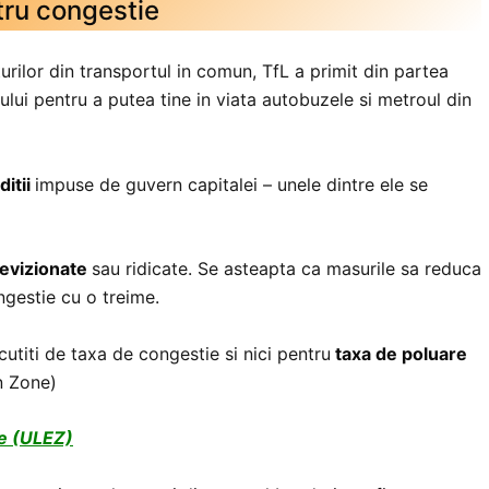
tru congestie
ilor din transportul in comun, TfL a primit din partea
ului pentru a putea tine in viata autobuzele si metroul din
ditii
impuse de guvern capitalei – unele dintre ele se
revizionate
sau ridicate. Se asteapta ca masurile sa reduca
ngestie cu o treime.
cutiti de taxa de congestie si nici pentru
taxa de poluare
n Zone)
ne (ULEZ)