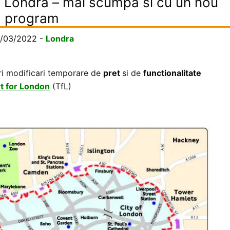
n Londra – mai scumpa si cu un nou
program
/03/2022
-
Londra
ri modificari temporare de
pret
si de
functionalitate
t for London
(TfL)