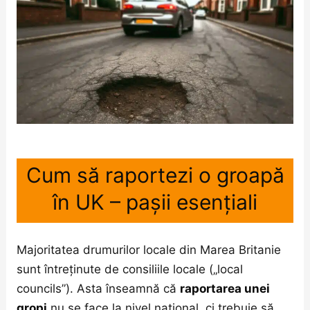
Cum să raportezi o groapă
în UK – pașii esențiali
Majoritatea drumurilor locale din Marea Britanie
sunt întreținute de consiliile locale („local
councils”). Asta înseamnă că
raportarea unei
gropi
nu se face la nivel național, ci trebuie să