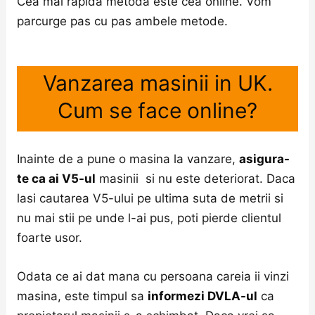
Cea mai rapida metoda este cea online. Vom
parcurge pas cu pas ambele metode.
Vanzarea masinii in UK.
Cum se face online?
Inainte de a pune o masina la vanzare,
asigura-
te ca ai V5-ul
masinii si nu este deteriorat. Daca
lasi cautarea V5-ului pe ultima suta de metrii si
nu mai stii pe unde l-ai pus, poti pierde clientul
foarte usor.
Odata ce ai dat mana cu persoana careia ii vinzi
masina, este timpul sa
informezi DVLA-ul
ca