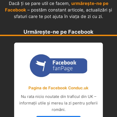
Dacă ți se pare util ce facem,
urmărește-ne pe
Facebook
– postăm constant articole, actualizări și
sfaturi care te pot ajuta în viața de zi cu zi.
Urmărește-ne pe Facebook
Pagina de Facebook Conduc.uk
Nu rata nicio noutate din traficul din UK –
informații utile și mereu la zi pentru șoferii
români.