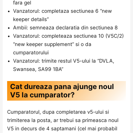
fara gel
Vanzatorul: completaza sectiunea 6 “new
keeper details”
Ambii: semneaza declaratia din sectiunea 8
Vanzatorul: completeaza sectiunea 10 (V5C/2)
“new keeper supplement” si o da
cumparatorului
Vanzatorul: trimite restul V5-ului la “DVLA,
Swansea, SA99 1BA”
Cat dureaza pana ajunge noul
V5 la cumparator?
Cumparatorul, dupa completarea v5-ului si
trimiterea la posta, ar trebui sa primeasca noul
V5 in decurs de 4 saptamani (cel mai probabil