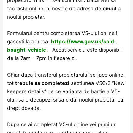
propietarul masinii s-a schimbat. Daca vrei sa
faci asta online, ai nevoie de adresa de
email
a
noului propietar.
Formularul pentru completarea V5-ului online il
gasesti la adresa:
https://www.gov.uk/sold-
bought-vehicle
. Acest serviciu este disponibil
de la 7am – 7pm in fiecare zi.
Chiar daca transferul propietarului se face online,
tot
trebuie sa completezi
sectiunea V5C/2 “New
keeper’s details” de pe varianta de hartie a V5-
ului, sa o decupezi si sa o dai noului propietar ca
drept dovada.
Dupa ce ai completat V5-ul online vei primi un
email de confirmare, iar dupa cateva zile o