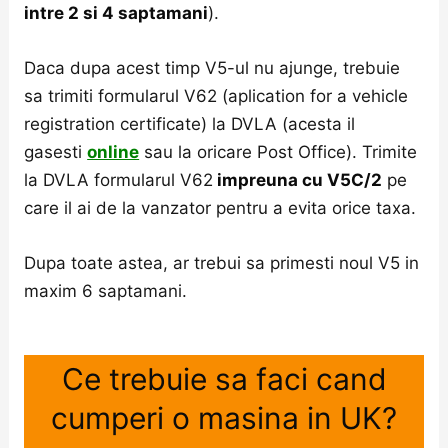
intre 2 si 4 saptamani
).
Daca dupa acest timp V5-ul nu ajunge, trebuie
sa trimiti formularul V62 (aplication for a vehicle
registration certificate) la DVLA (acesta il
gasesti
online
sau la oricare Post Office). Trimite
la DVLA formularul V62
impreuna cu V5C/2
pe
care il ai de la vanzator pentru a evita orice taxa.
Dupa toate astea, ar trebui sa primesti noul V5 in
maxim 6 saptamani.
Ce trebuie sa faci cand
cumperi o masina in UK?